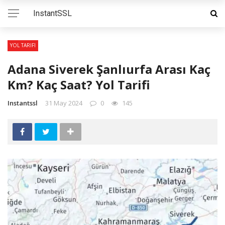
InstantSSL
YOL TARIFI
Adana Siverek Şanlıurfa Arası Kaç
Km? Kaç Saat? Yol Tarifi
Instantssl
31 May 2024
0
145