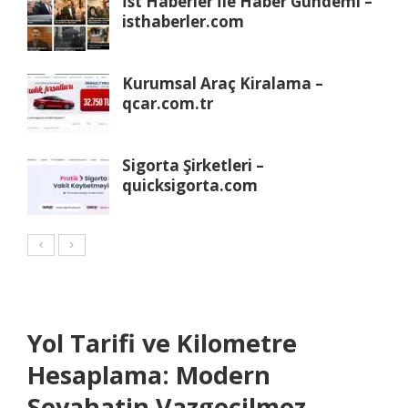
İst Haberler İle Haber Gündemi –
isthaberler.com
Kurumsal Araç Kiralama –
qcar.com.tr
Sigorta Şirketleri –
quicksigorta.com
Yol Tarifi ve Kilometre
Hesaplama: Modern
Seyahatin Vazgeçilmez