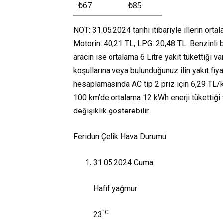
₺67
₺85
NOT: 31.05.2024 tarihi itibariyle illerin orta
Motorin: 40,21 TL, LPG: 20,48 TL. Benzinli b
aracın ise ortalama 6 Litre yakıt tükettiği v
koşullarına veya bulunduğunuz ilin yakıt fiya
hesaplamasında AC tip 2 priz için 6,29 TL/kW
100 km’de ortalama 12 kWh enerji tükettiği va
değişiklik gösterebilir.
Feridun Çelik Hava Durumu
31.05.2024
Cuma
Hafif yağmur
°C
23