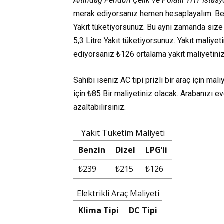
Altındağ Feridun Çelik ve Polatlı YHT İstas
merak ediyorsanız hemen hesaplayalım. Ben
Yakıt tüketiyorsunuz. Bu aynı zamanda size
5,3 Litre
Yakıt tüketiyorsunuz. Yakıt maliyet
ediyorsanız
₺126
ortalama yakıt maliyetiniz
Sahibi iseniz AC tipi prizli bir araç için mal
için
₺85
Bir maliyetiniz olacak. Arabanızı e
azaltabilirsiniz.
Yakıt Tüketim Maliyeti
Benzin
Dizel
LPG’li
₺239
₺215
₺126
Elektrikli Araç Maliyeti
Klima Tipi
DC Tipi