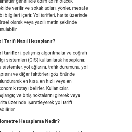
limatlar genellikle adım adım olacak
kilde verilir ve sokak adları, yönler, mesafe
bi bilgileri içerir. Yol tarifleri, harita üzerinde
rsel olarak veya yazılı metin şeklinde
nulabilir.
ol Tarifi Nasıl Hesaplanır?
l tarifleri
, gelişmiş algoritmalar ve coğrafi
lgi sistemleri (GIS) kullanılarak hesaplanır.
 sistemler, yol ağlarını, trafik durumunu, yol
pısını ve diğer faktörleri göz önünde
lundurarak en kısa, en hızlı veya en
onomik rotayı belirler. Kullanıcılar,
şlangıç ve bitiş noktalarını girerek veya
rita üzerinde işaretleyerek yol tarifi
abilirler.
ilometre Hesaplama Nedir?