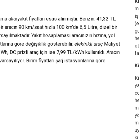
K
m
iş
lama akaryakıt fiyatları esas alınmıştır. Benzin: 41,32 TL,
(e
ir aracın 90 km/saat hızla 100 km’de 6,5 Litre, dizel bir
gü
arsayılmaktadır. Yakıt hesaplaması aracınızın hızına, yol
h
tlarına göre değişiklik gösterebilir.
elektrikli araç
Maliyet
e
h, DC prizli araç için ise 7,99 TL/kWh kullanıldı. Aracın
fa
rsayılıyor. Birim fiyatları şarj istasyonlarına göre
K
K
ya
co
h
ma
yö
me
uy
ku