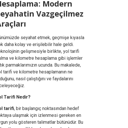
Hesaplama: Modern
Seyahatin Vazgeçilmez
raçları
ünümüzde seyahat etmek, geçmişe kıyasla
k daha kolay ve erişilebilir hale geldi.
knolojinin gelişmesiyle birlikte, yol tarifi
ulma ve kilometre hesaplama gibi işlemler
rtık parmaklarımızın ucunda. Bu makalede,
l tarifi ve kilometre hesaplamanın ne
duğunu, nasıl çalıştığını ve faydalarını
nceleyeceğiz.
ol Tarifi Nedir?
l tarifi
, bir başlangıç noktasından hedef
oktaya ulaşmak için izlenmesi gereken en
gun yolu gösteren talimatlar bütünüdür. Bu