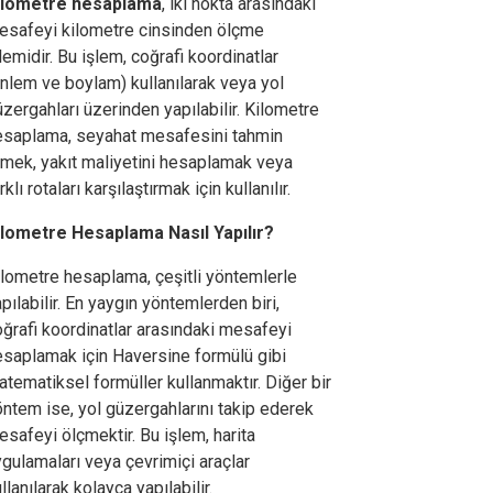
ilometre hesaplama
, iki nokta arasındaki
esafeyi kilometre cinsinden ölçme
lemidir. Bu işlem, coğrafi koordinatlar
nlem ve boylam) kullanılarak veya yol
zergahları üzerinden yapılabilir. Kilometre
esaplama, seyahat mesafesini tahmin
tmek, yakıt maliyetini hesaplamak veya
rklı rotaları karşılaştırmak için kullanılır.
ilometre Hesaplama Nasıl Yapılır?
ilometre hesaplama, çeşitli yöntemlerle
pılabilir. En yaygın yöntemlerden biri,
ğrafi koordinatlar arasındaki mesafeyi
esaplamak için Haversine formülü gibi
tematiksel formüller kullanmaktır. Diğer bir
ntem ise, yol güzergahlarını takip ederek
safeyi ölçmektir. Bu işlem, harita
gulamaları veya çevrimiçi araçlar
llanılarak kolayca yapılabilir.