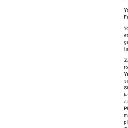
Y
F
Yo
et
ge
fa
Z
ro
Y
se
S
k
se
P
m
p