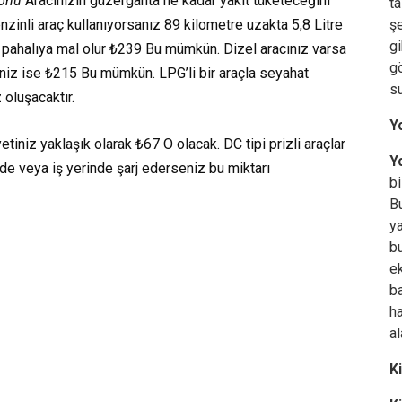
yonu
Aracınızın güzergahta ne kadar yakıt tüketeceğini
ta
zinli araç kullanıyorsanız
89 kilometre
uzakta
5,8 Litre
şe
gi
 pahalıya mal olur
₺239
Bu mümkün. Dizel aracınız varsa
gö
iniz ise
₺215
Bu mümkün. LPG’li bir araçla seyahat
su
 oluşacaktır.
Y
iyetiniz yaklaşık olarak
₺67
O olacak. DC tipi prizli araçlar
Yo
vde veya iş yerinde şarj ederseniz bu miktarı
bi
Bu
ya
bu
ek
ba
ha
al
K