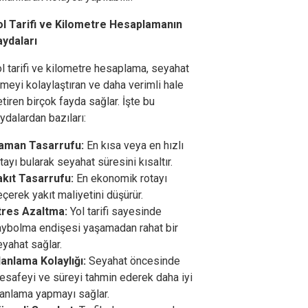
ol Tarifi ve Kilometre Hesaplamanın
aydaları
l tarifi ve kilometre hesaplama, seyahat
meyi kolaylaştıran ve daha verimli hale
tiren birçok fayda sağlar. İşte bu
ydalardan bazıları:
aman Tasarrufu:
En kısa veya en hızlı
tayı bularak seyahat süresini kısaltır.
akıt Tasarrufu:
En ekonomik rotayı
çerek yakıt maliyetini düşürür.
tres Azaltma:
Yol tarifi sayesinde
aybolma endişesi yaşamadan rahat bir
yahat sağlar.
lanlama Kolaylığı:
Seyahat öncesinde
esafeyi ve süreyi tahmin ederek daha iyi
lanlama yapmayı sağlar.