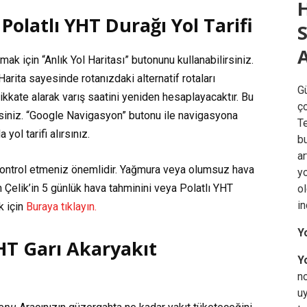
Polatlı YHT Durağı Yol Tarifi
A
mak için “Anlık Yol Haritası” butonunu kullanabilirsiniz.
Harita sayesinde rotanızdaki alternatif rotaları
G
 dikkate alarak varış saatini yeniden hesaplayacaktır. Bu
ço
rsiniz. “Google Navigasyon” butonu ile navigasyona
Te
ol tarifi alırsınız.
b
a
ontrol etmeniz önemlidir. Yağmura veya olumsuz hava
yo
un Çelik’in 5 günlük hava tahminini veya Polatlı YHT
ol
i
k için
Buraya tıklayın.
Y
YHT Garı Akaryakıt
Yo
n
uy