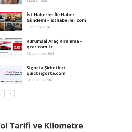
5 March 2026
İst Haberler İle Haber
Gündemi – isthaberler.com
3 January 2026
Kurumsal Araç Kiralama –
qcar.com.tr
9 December 2025
Sigorta Şirketleri –
quicksigorta.com
9 December 2025
ol Tarifi ve Kilometre