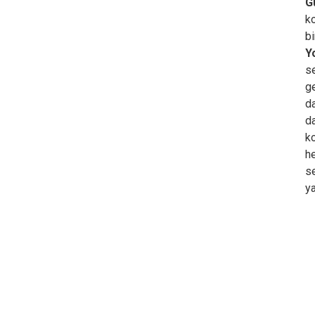
G
ko
bi
Yo
s
ge
da
da
ko
he
se
ya