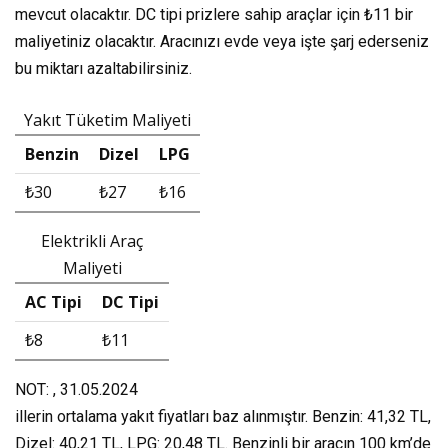
mevcut olacaktır. DC tipi prizlere sahip araçlar için
₺11
bir
maliyetiniz olacaktır. Aracınızı evde veya işte şarj ederseniz
bu miktarı azaltabilirsiniz.
Yakıt Tüketim Maliyeti
Benzin
Dizel
LPG
₺30
₺27
₺16
Elektrikli Araç
Maliyeti
AC Tipi
DC Tipi
₺8
₺11
NOT: , 31.05.2024
illerin ortalama yakıt fiyatları baz alınmıştır. Benzin: 41,32 TL,
Dizel: 40,21 TL, LPG: 20,48 TL. Benzinli bir aracın 100 km’de