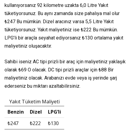
kullanıyorsanız
92 kilometre
uzakta
6,0 Litre
Yakıt
tüketiyorsunuz. Bu aynı zamanda size pahalıya mal olur
₺247
Bu mümkün. Dizel aracınız varsa
5,5 Litre
Yakıt
tüketiyorsunuz. Yakıt maliyetiniz ise
₺222
Bu mümkün.
LPG’li bir araçla seyahat ediyorsanız
₺130
ortalama yakıt
maliyetiniz oluşacaktır.
Sahibi iseniz AC tipi prizli bir araç için maliyetiniz yaklaşık
olarak
₺69
O olacak. DC tipi prizli araçlar için
₺88
Bir
maliyetiniz olacak. Arabanızı evde veya iş yerinde şarj
ederseniz bu miktarı azaltabilirsiniz.
Yakıt Tüketim Maliyeti
Benzin
Dizel
LPG’li
₺247
₺222
₺130