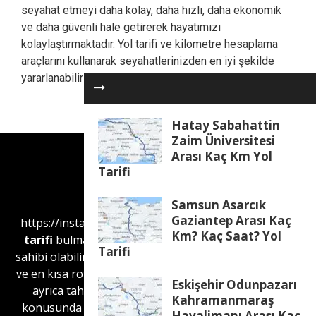
seyahat etmeyi daha kolay, daha hızlı, daha ekonomik
ve daha güvenli hale getirerek hayatımızı
kolaylaştırmaktadır. Yol tarifi ve kilometre hesaplama
araçlarını kullanarak seyahatlerinizden en iyi şekilde
yararlanabilirsiniz.
Hatay Sabahattin
Zaim Üniversitesi
Arası Kaç Km Yol
Tarifi
Samsun Asarcık
Gaziantep Arası Kaç
https://instantssl.gen.tr/
web sitesini kullanarak
yol
Km? Kaç Saat? Yol
tarifi
bulma ve
mesafe hesaplama
hakkında bilgi
Tarifi
sahibi olabilirsiniz. İnstantssl.gen.tr Web sitesi, en hızlı
ve en kısa rotaları bulmak için kullanılabilir. Web sitesi
Eskişehir Odunpazarı
ayrıca tahmini seyahat süreleri ve yakıt tüketimi
Kahramanmaraş
konusunda da bilgi sağlar. Kullanıcılar, otoyollardan
Havalimanı Arası Kaç