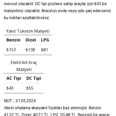
mevcut olacaktır. DC tipi prizlere sahip araçlar için
₺55
bir
maliyetiniz olacaktır. Aracınızı evde veya işte şarj ederseniz
bu miktarı azaltabilirsiniz.
Yakıt Tüketim Maliyeti
Benzin
Dizel
LPG
₺153
₺138
₺81
Elektrikli Araç
Maliyeti
AC Tipi
DC Tipi
₺43
₺55
NOT: , 31.05.2024
illerin ortalama akaryakıt fiyatları baz alınmıştır. Benzin:
41,32 TL, Dizel: 40,21 TL, LPG: 20,48 TL. Benzinli bir aracın