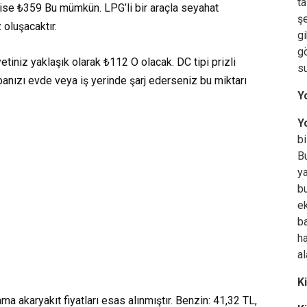
ta
 ise
₺359
Bu mümkün. LPG’li bir araçla seyahat
şe
 oluşacaktır.
gi
gö
iyetiniz yaklaşık olarak
₺112
O olacak. DC tipi prizli
su
banızı evde veya iş yerinde şarj ederseniz bu miktarı
Y
Yo
bi
Bu
ya
bu
ek
ba
ha
al
K
lama akaryakıt fiyatları esas alınmıştır. Benzin: 41,32 TL,