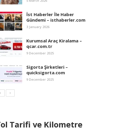
5 March 2026
İst Haberler İle Haber
Gündemi – isthaberler.com
3 January 2026
Kurumsal Araç Kiralama –
qcar.com.tr
9 December 2025
Sigorta Şirketleri –
quicksigorta.com
9 December 2025
ol Tarifi ve Kilometre