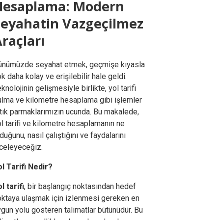
Hesaplama: Modern
Seyahatin Vazgeçilmez
raçları
ünümüzde seyahat etmek, geçmişe kıyasla
k daha kolay ve erişilebilir hale geldi.
knolojinin gelişmesiyle birlikte, yol tarifi
ulma ve kilometre hesaplama gibi işlemler
rtık parmaklarımızın ucunda. Bu makalede,
l tarifi ve kilometre hesaplamanın ne
duğunu, nasıl çalıştığını ve faydalarını
nceleyeceğiz.
ol Tarifi Nedir?
l tarifi
, bir başlangıç noktasından hedef
oktaya ulaşmak için izlenmesi gereken en
gun yolu gösteren talimatlar bütünüdür. Bu