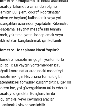
ilometre hesaplama
, iki nokta arasındaki
esafeyi kilometre cinsinden ölçme
lemidir. Bu işlem, coğrafi koordinatlar
nlem ve boylam) kullanılarak veya yol
zergahları üzerinden yapılabilir. Kilometre
esaplama, seyahat mesafesini tahmin
tmek, yakıt maliyetini hesaplamak veya
rklı rotaları karşılaştırmak için kullanılır.
ilometre Hesaplama Nasıl Yapılır?
ilometre hesaplama, çeşitli yöntemlerle
pılabilir. En yaygın yöntemlerden biri,
ğrafi koordinatlar arasındaki mesafeyi
esaplamak için Haversine formülü gibi
tematiksel formüller kullanmaktır. Diğer bir
ntem ise, yol güzergahlarını takip ederek
safeyi ölçmektir. Bu işlem, harita
gulamaları veya çevrimiçi araçlar
llanılarak kolayca yapılabilir.