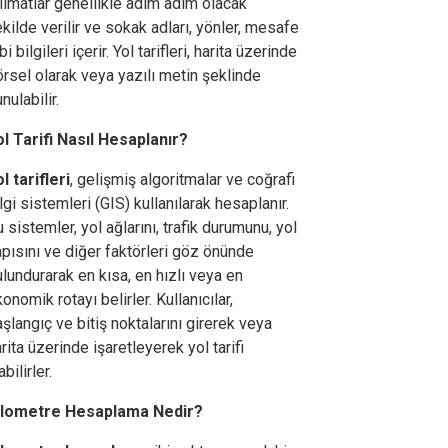
limatlar genellikle adım adım olacak
kilde verilir ve sokak adları, yönler, mesafe
bi bilgileri içerir. Yol tarifleri, harita üzerinde
rsel olarak veya yazılı metin şeklinde
nulabilir.
ol Tarifi Nasıl Hesaplanır?
l tarifleri
, gelişmiş algoritmalar ve coğrafi
lgi sistemleri (GIS) kullanılarak hesaplanır.
 sistemler, yol ağlarını, trafik durumunu, yol
pısını ve diğer faktörleri göz önünde
lundurarak en kısa, en hızlı veya en
onomik rotayı belirler. Kullanıcılar,
şlangıç ve bitiş noktalarını girerek veya
rita üzerinde işaretleyerek yol tarifi
abilirler.
ilometre Hesaplama Nedir?