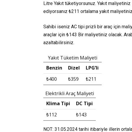
Litre
Yakıt tüketiyorsunuz. Yakıt maliyetiniz
ediyorsanız
₺211
ortalama yakıt maliyetiniz
Sahibi iseniz AC tipi prizli bir araç için mal
araçlar için
₺143
Bir maliyetiniz olacak. Ara
azaltabilirsiniz.
Yakıt Tüketim Maliyeti
Benzin
Dizel
LPG’li
₺400
₺359
₺211
Elektrikli Araç Maliyeti
Klima Tipi
DC Tipi
₺112
₺143
NOT: 31.05.2024 tarihi itibariyle illerin orta