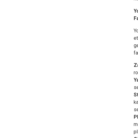
Y
F
Yo
et
ge
fa
Z
ro
Y
se
S
k
se
P
m
p