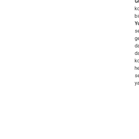
G
ko
bi
Yo
s
ge
da
da
ko
he
se
ya