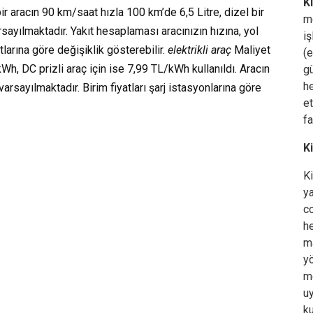
K
ir aracın 90 km/saat hızla 100 km’de 6,5 Litre, dizel bir
m
arsayılmaktadır. Yakıt hesaplaması aracınızın hızına, yol
iş
tlarına göre değişiklik gösterebilir.
elektrikli araç
Maliyet
(e
h, DC prizli araç için ise 7,99 TL/kWh kullanıldı. Aracın
gü
h
rsayılmaktadır. Birim fiyatları şarj istasyonlarına göre
e
fa
K
K
ya
co
h
ma
yö
me
uy
ku