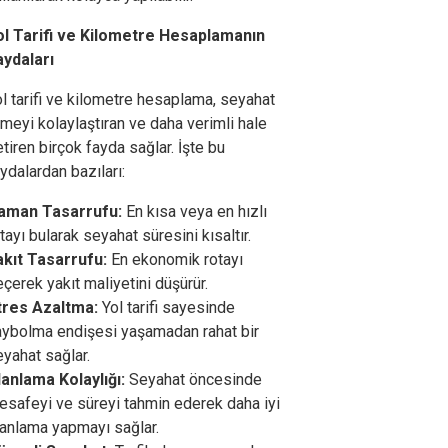
ol Tarifi ve Kilometre Hesaplamanın
aydaları
l tarifi ve kilometre hesaplama, seyahat
meyi kolaylaştıran ve daha verimli hale
tiren birçok fayda sağlar. İşte bu
ydalardan bazıları:
aman Tasarrufu:
En kısa veya en hızlı
tayı bularak seyahat süresini kısaltır.
akıt Tasarrufu:
En ekonomik rotayı
çerek yakıt maliyetini düşürür.
tres Azaltma:
Yol tarifi sayesinde
aybolma endişesi yaşamadan rahat bir
yahat sağlar.
lanlama Kolaylığı:
Seyahat öncesinde
esafeyi ve süreyi tahmin ederek daha iyi
lanlama yapmayı sağlar.