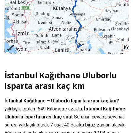
İstanbul Kağıthane Uluborlu
Isparta arası kaç km
İstanbul Kağıthane – Uluborlu Isparta arası kaç km?
yaklaşık toplam
549 Kilometre
uzakta.
İstanbul Kağıthane
Uluborlu Isparta arası kaç saat
Sorunun cevabı; seyahat
süresi yaklaşık olarak
7 saat 40 dakika
biraz zaman alacak.
Eğer şimdi yola çıkarsanız, varış zamanınız
20:04
olacak.