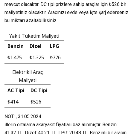
mevcut olacaktır. DC tipi prizlere sahip araçlar için
₺526
bir
maliyetiniz olacaktır. Aracınızı evde veya işte şarj ederseniz
bu miktarı azaltabilirsiniz.
Yakıt Tüketim Maliyeti
Benzin
Dizel
LPG
₺1.475
₺1.325
₺776
Elektrikli Araç
Maliyeti
AC Tipi
DC Tipi
₺414
₺526
NOT: , 31.05.2024
illerin ortalama akaryakıt fiyatları baz alınmıştır. Benzin:
41,32 TL, Dizel: 40,21 TL, LPG: 20,48 TL. Benzinli bir aracın