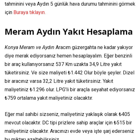
tahminini veya Aydın 5 günlük hava durumu tahminini görmek
için
Buraya tıklayın.
Meram Aydın Yakıt Hesaplama
Konya Meram ve Aydın
Aracım güzergahta ne kadar yakıyor
diye merak ediyorsanız hemen hesaplayalım. Eğer benzinli
bir araç kullanıyorsanız
537 Km
uzakta
34,9 Litre
yakıt
tüketirsiniz. Ve size maliyeti
₺1.442
Olur böyle şeyler. Dizel
bir aracınız varsa
32,2 Litre
yakıt tüketirsiniz. Yakıt
maliyetiniz
₺1.296
olur. LPG’li bir araçla seyahat ediyorsanız
₺759
ortalama yakıt maliyetiniz olacaktır.
Eğer mal sahibi sizseniz, maliyetiniz yaklaşık olarak
₺405
mevcut olacaktır. DC tipi prizlere sahip araçlar için
₺515
bir
maliyetiniz olacaktır. Aracınızı evde veya işte şarj ederseniz
bu miktarı azaltabilirsiniz.