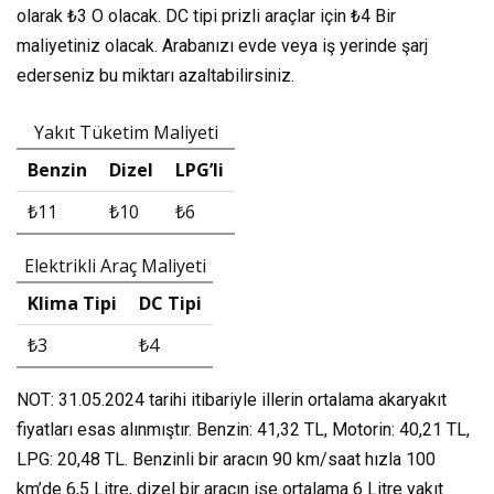
olarak
₺3
O olacak. DC tipi prizli araçlar için
₺4
Bir
maliyetiniz olacak. Arabanızı evde veya iş yerinde şarj
ederseniz bu miktarı azaltabilirsiniz.
Yakıt Tüketim Maliyeti
Benzin
Dizel
LPG’li
₺11
₺10
₺6
Elektrikli Araç Maliyeti
Klima Tipi
DC Tipi
₺3
₺4
NOT: 31.05.2024 tarihi itibariyle illerin ortalama akaryakıt
fiyatları esas alınmıştır. Benzin: 41,32 TL, Motorin: 40,21 TL,
LPG: 20,48 TL. Benzinli bir aracın 90 km/saat hızla 100
km’de 6,5 Litre, dizel bir aracın ise ortalama 6 Litre yakıt