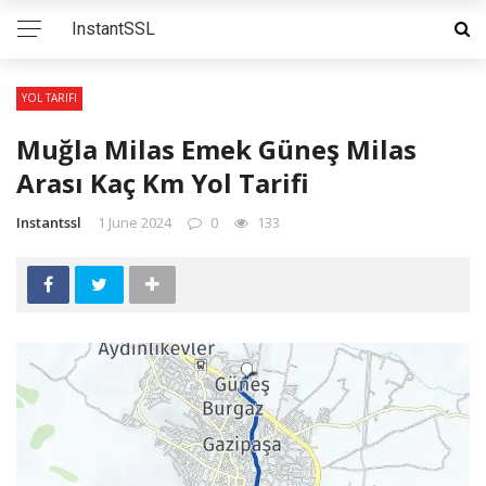
InstantSSL
YOL TARIFI
Muğla Milas Emek Güneş Milas
Arası Kaç Km Yol Tarifi
Instantssl
1 June 2024
0
133