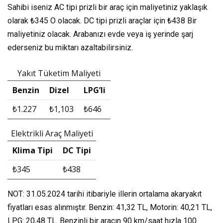
Sahibi iseniz AC tipi prizli bir araç için maliyetiniz yaklaşık
olarak
₺345
O olacak. DC tipi prizli araçlar için
₺438
Bir
maliyetiniz olacak. Arabanızı evde veya iş yerinde şarj
ederseniz bu miktarı azaltabilirsiniz.
Yakıt Tüketim Maliyeti
Benzin
Dizel
LPG’li
₺1.227
₺1,103
₺646
Elektrikli Araç Maliyeti
Klima Tipi
DC Tipi
₺345
₺438
NOT: 31.05.2024 tarihi itibariyle illerin ortalama akaryakıt
fiyatları esas alınmıştır. Benzin: 41,32 TL, Motorin: 40,21 TL,
LPG: 20,48 TL. Benzinli bir aracın 90 km/saat hızla 100