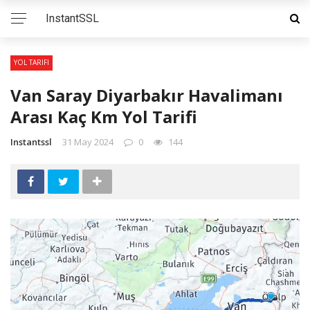
InstantSSL
YOL TARIFI
Van Saray Diyarbakır Havalimanı
Arası Kaç Km Yol Tarifi
Instantssl
31 May 2024
0
144