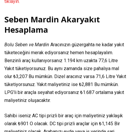
tıklayın.
Seben Mardin Akaryakıt
Hesaplama
Bolu Seben ve Mardin
Aracınızın güzergahta ne kadar yakıt
tüketeceğini merak ediyorsanız hemen hesaplayalım.
Benzinli araç kullanıyorsanız
1.194 km
uzakta
77,6 Litre
Yakıt tüketiyorsunuz. Bu aynı zamanda size pahalıya mal
olur
₺3,207
Bu mümkün. Dizel aracınız varsa
71,6 Litre
Yakıt
tüketiyorsunuz. Yakıt maliyetiniz ise
₺2,881
Bu mümkün.
LPG’li bir araçla seyahat ediyorsanız
₺1.687
ortalama yakıt
maliyetiniz oluşacaktır.
Sahibi iseniz AC tipi prizli bir araç için maliyetiniz yaklaşık
olarak
₺901
O olacak. DC tipi prizli araçlar için
₺1,145
Bir
maliyetiniz olacak. Arabanızı evde veya iş yerinde şarj