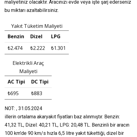
maliyetiniz olacaktır. Aracınızı evde veya işte şarj ederseniz
bu miktarı azaltabilirsiniz.
Yakıt Tüketim Maliyeti
Benzin
Dizel
LPG
₺2.474
₺2.222
₺1.301
Elektrikli Araç
Maliyeti
AC Tipi
DC Tipi
₺695
₺883
NOT: , 31.05.2024
illerin ortalama akaryakıt fiyatları baz alınmıştır. Benzin:
41,32 TL, Dizel: 40,21 TL, LPG: 20,48 TL. Benzinli bir aracın
100 km’de 90 km/s hızla 6,5 litre yakıt tükettiği, dizel bir