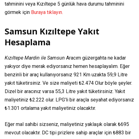
tahminini veya Kızıltepe 5 günlük hava durumu tahminini
görmek için
Buraya tıklayın.
Samsun Kızıltepe Yakıt
Hesaplama
Kızıltepe Mardin ile Samsun
Aracım güzergahta ne kadar
yakıyor diye merak ediyorsanız hemen hesaplayalım. Eğer
benzinli bir araç kullanıyorsanız
921 Km
uzakta
59,9 Litre
yakıt tüketirsiniz. Ve size maliyeti
₺2.474
Olur böyle şeyler.
Dizel bir aracınız varsa
55,3 Litre
yakıt tüketirsiniz. Yakıt
maliyetiniz
₺2.222
olur. LPG’li bir araçla seyahat ediyorsanız
₺1.301
ortalama yakıt maliyetiniz olacaktır.
Eğer mal sahibi sizseniz, maliyetiniz yaklaşık olarak
₺695
mevcut olacaktır. DC tipi prizlere sahip araçlar için
₺883
bir